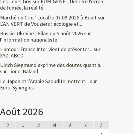
Les Jours Gris
sur
FUMIGÈNE - Derrière l'écran
de fumée, la réalité
Marché du Croc' Local le 07.08.2026 à Boult
sur
L'AN VERT de Vouziers : écologie et...
Russie-Ukraine : Bilan du 5 août 2026
sur
l'information nationaliste
Humour. France Inter vient de présenter...
sur
XYZ, ABCD
Ulrich Siegmund exprime des doutes quant à...
sur
Lionel Baland
Le Japon et l’Arabie Saoudite mettent...
sur
Euro-Synergies
Août 2026
D
L
M
M
J
V
S